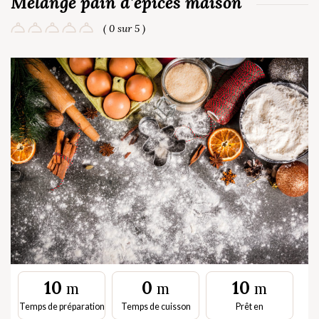
Mélange pain d’épices maison
( 0 sur 5 )
10
0
10
m
m
m
Temps de préparation
Temps de cuisson
Prêt en