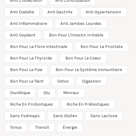
Anti Cholestérol
Anti Constipation
Anti Diabète
Anti Gastrite
Anti Hypertension
Anti Inflammatoire
Anti Jambes Lourdes
Anti Oxydant
Bon Pour L'intestin Irritable
Bon Pour La Flore Intestinale
Bon Pour La Prostate
Bon Pour La Thyroïde
Bon Pour Le Coeur
Bon Pour Le Foie
Bon Pour Le Système Immunitaire
Bon Pour Le Teint
Detox
Digestion
Diurétique
Glu
Minceur
Riche En Probiotiques
Riche En Prébiotiques
Sans Fodmaps
Sans Gluten
Sans Lactose
Tonus
Transit
Énergie