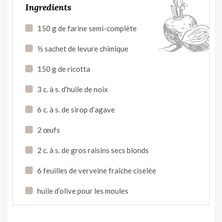
Ingredients
150 g de farine semi-complète
½ sachet de levure chimique
150 g de ricotta
3 c. à s. d’huile de noix
6 c. à s. de sirop d’agave
2 œufs
2 c. à s. de gros raisins secs blonds
6 feuilles de verveine fraîche ciselée
huile d’olive pour les moules