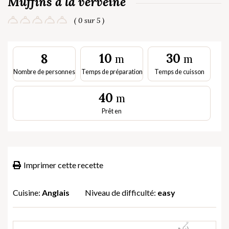
Muffins à la verveine
( 0 sur 5 )
10
30
8
m
m
Nombre de personnes
Temps de préparation
Temps de cuisson
40
m
Prêt en
Imprimer cette recette
Cuisine:
Anglais
Niveau de difficulté:
easy