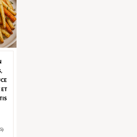
N
,
UCE
 ET
TIS
 5)