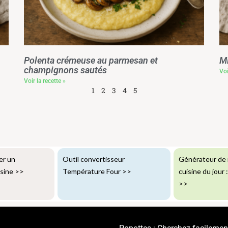
Polenta crémeuse au parmesan et
Mi
champignons sautés
Voi
Voir la recette »
1
2
3
4
5
er un
Outil convertisseur
Générateur de 
isine
>>
Température Four
>>
cuisine du jour 
>>