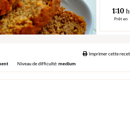
1:10
h
Prêt en
Imprimer cette recet
ent
Niveau de difficulté:
medium