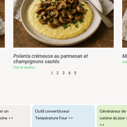
Polenta crémeuse au parmesan et
Mi
champignons sautés
Voi
Voir la recette »
1
2
3
4
5
er un
Outil convertisseur
Générateur de 
isine
>>
Température Four
>>
cuisine du jour 
>>