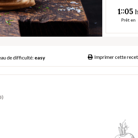
1::05
Prêt en
Imprimer cette recet
au de difficulté:
easy
é)