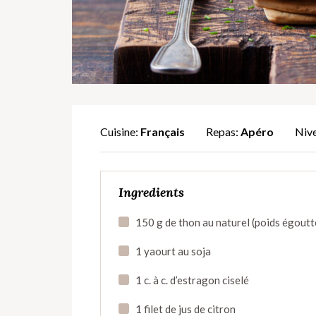
Cuisine:
Français
Repas:
Apéro
Nive
Ingredients
150 g de thon au naturel (poids égoutt
1 yaourt au soja
1 c. à c. d’estragon ciselé
1 filet de jus de citron