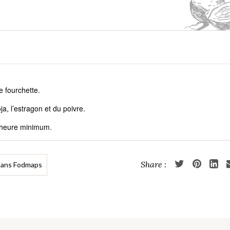
e fourchette.
oja, l’estragon et du poivre.
1 heure minimum.
Sans Fodmaps