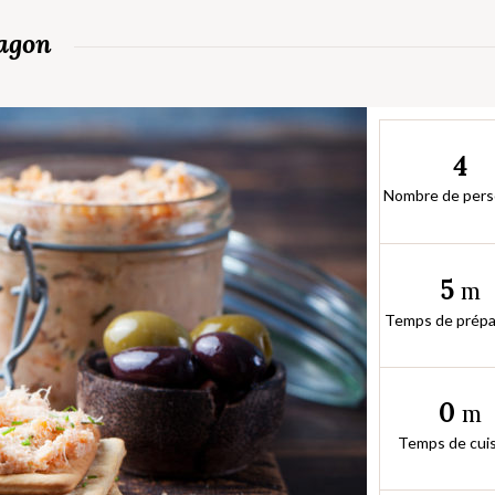
ragon
4
Nombre de per
5
m
Temps de prépa
0
m
Temps de cui