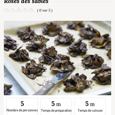
Roses des sables
( 0 sur 5 )
5
5
5
m
m
Nombre de personnes
Temps de préparation
Temps de cuisson