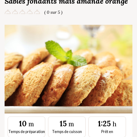
Sablés fondants mais amande orange
( 0 sur 5 )
10
15
1:25
m
m
h
Temps de préparation
Temps de cuisson
Prêt en