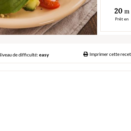
20
m
Prêt en
Imprimer cette recet
iveau de difficulté:
easy