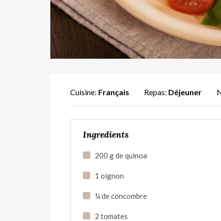
Cuisine:
Français
Repas:
Déjeuner
N
Ingredients
200 g de quinoa
1 oignon
¼ de concombre
2 tomates