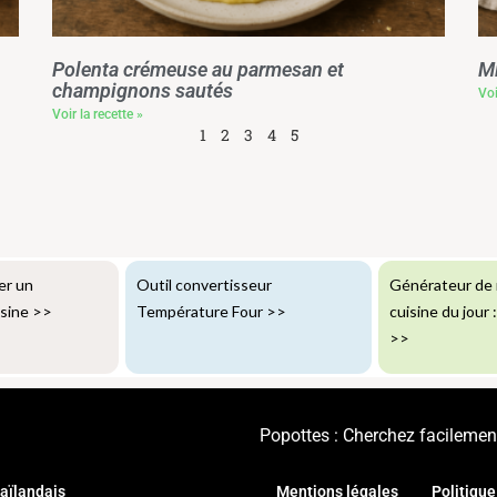
Polenta crémeuse au parmesan et
Mi
champignons sautés
Voi
Voir la recette »
1
2
3
4
5
er un
Outil convertisseur
Générateur de 
isine
>>
Température Four
>>
cuisine du jour 
>>
Popottes : Cherchez facilement
aïlandais
Mentions légales
Politique