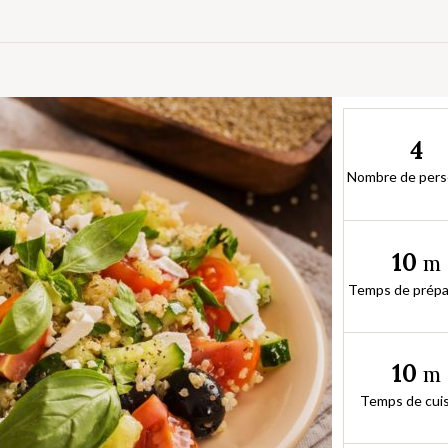
4
Nombre de per
10
m
Temps de prépa
10
m
Temps de cui