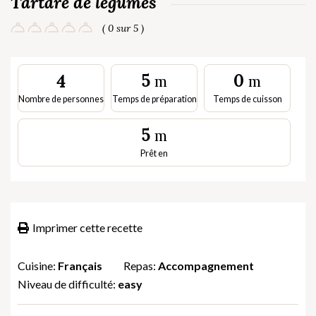
Tartare de légumes
( 0 sur 5 )
5
0
4
m
m
Nombre de personnes
Temps de préparation
Temps de cuisson
5
m
Prêt en
Imprimer cette recette
Cuisine:
Français
Repas:
Accompagnement
Niveau de difficulté:
easy