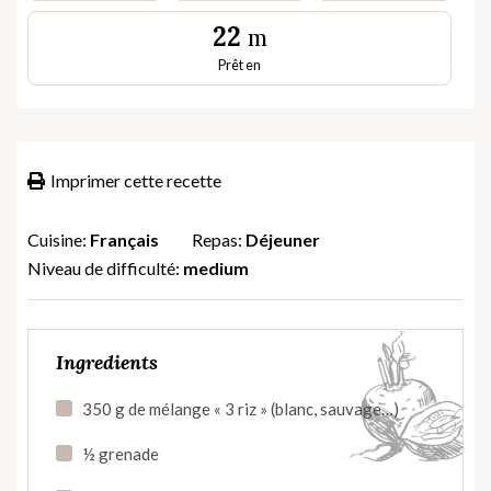
22
m
Prêt en
Imprimer cette recette
Cuisine:
Français
Repas:
Déjeuner
Niveau de difficulté:
medium
Ingredients
350 g de mélange « 3 riz » (blanc, sauvage…)
½ grenade