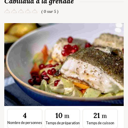
Cabillaud à la grenade
( 0 sur 5 )
10
21
4
m
m
Nombre de personnes
Temps de préparation
Temps de cuisson