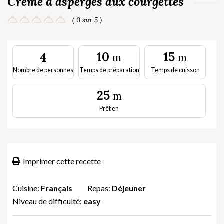
Crème d’asperges aux courgettes
( 0 sur 5 )
10
15
4
m
m
Nombre de personnes
Temps de préparation
Temps de cuisson
25
m
Prêt en
Imprimer cette recette
Cuisine:
Français
Repas:
Déjeuner
Niveau de difficulté:
easy