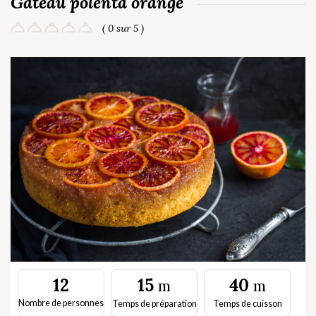
Gateau polenta orange
( 0 sur 5 )
15
40
12
m
m
Nombre de personnes
Temps de préparation
Temps de cuisson