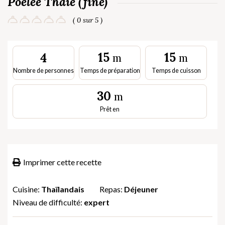
Poêlée Thaïe (fine)
( 0 sur 5 )
15
15
4
m
m
Nombre de personnes
Temps de préparation
Temps de cuisson
30
m
Prêt en
Imprimer cette recette
Cuisine:
Thaïlandais
Repas:
Déjeuner
Niveau de difficulté:
expert