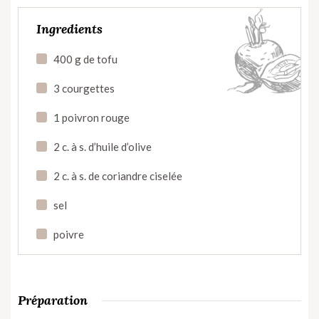
Ingredients
400 g de tofu
3 courgettes
1 poivron rouge
2 c. à s. d’huile d’olive
2 c. à s. de coriandre ciselée
sel
poivre
Préparation