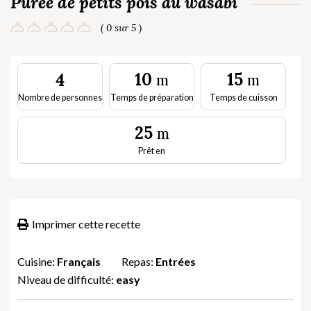
Purée de petits pois au wasabi
( 0 sur 5 )
10
15
4
m
m
Nombre de personnes
Temps de préparation
Temps de cuisson
25
m
Prêt en
Imprimer cette recette
Cuisine:
Français
Repas:
Entrées
Niveau de difficulté:
easy