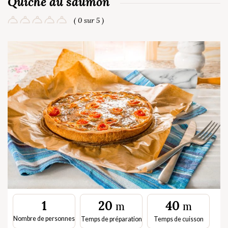
Quiche au saumon
( 0 sur 5 )
20
40
1
m
m
Nombre de personnes
Temps de préparation
Temps de cuisson