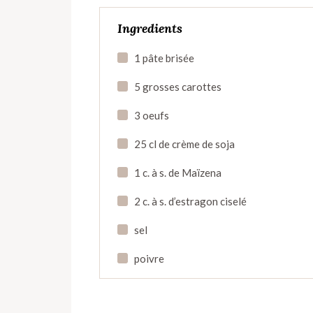
Ingredients
1 pâte brisée
5 grosses carottes
3 oeufs
25 cl de crème de soja
1 c. à s. de Maïzena
2 c. à s. d’estragon ciselé
sel
poivre