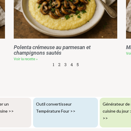
Polenta crémeuse au parmesan et
Mi
champignons sautés
Voi
Voir la recette »
1
2
3
4
5
er un
Outil convertisseur
Générateur de 
isine
>>
Température Four
>>
cuisine du jour 
>>