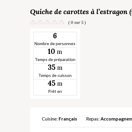
Quiche de carottes à l’estragon (
( 0 sur 5 )
6
Nombre de personnes
10
m
Temps de préparation
35
m
Temps de cuisson
45
m
Prêt en
Cuisine:
Français
Repas:
Accompagnem