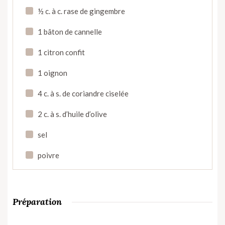
½ c. à c. rase de gingembre
1 bâton de cannelle
1 citron confit
1 oignon
4 c. à s. de coriandre ciselée
2 c. à s. d’huile d’olive
sel
poivre
Préparation