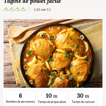
Tagine de poulet facile
( 4.5 sur 5 )
10
30
6
m
m
Nombre de personnes
Temps de préparation
Temps de cuisson