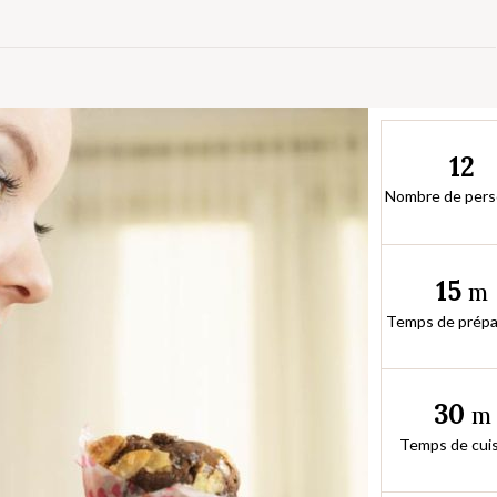
12
Nombre de per
15
m
Temps de prépa
30
m
Temps de cui