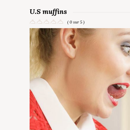
U.S muffins
( 0 sur 5 )