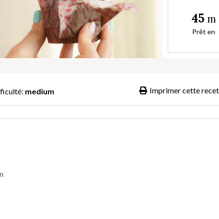
45
m
Prêt en
Imprimer cette recet
ficulté:
medium
en