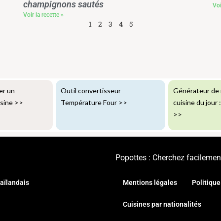
champignons sautés
Voi
Voir la recette »
1
2
3
4
5
er un
Outil convertisseur
Générateur de 
isine
>>
Température Four
>>
cuisine du jour 
>>
Popottes : Cherchez facilement
aïlandais
Mentions légales
Politique
Cuisines par nationalités