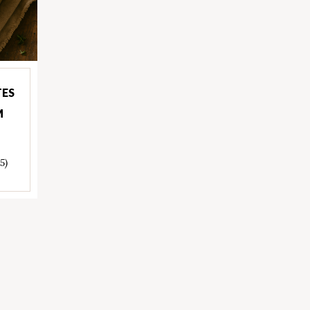
TES
M
 5)