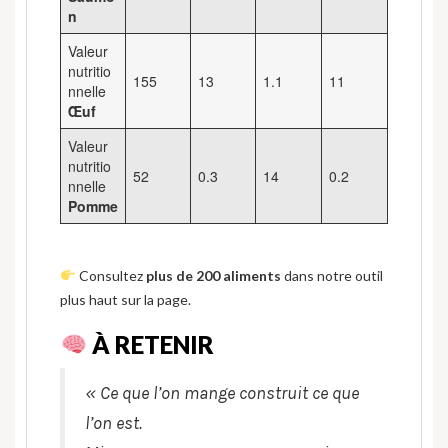
n
Valeur
nutritio
155
13
1.1
11
nnelle
Œuf
Valeur
nutritio
52
0.3
14
0.2
nnelle
Pomme
Consultez
plus de 200 aliments
dans notre outil
plus haut sur la page.
À RETENIR
« Ce que l’on mange construit ce que
l’on est.