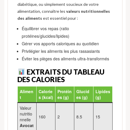
diabétique, ou simplement soucieux de votre
alimentation, connaître les
valeurs nutritionnelles
des aliments
est essentiel pour :
Équilibrer vos repas (ratio
protéines/glucides/lipides)
Gérer vos apports caloriques au quotidien
Privilégier les aliments les plus rassasiants
Éviter les pièges des aliments ultra-transformés
EXTRAITS DU TABLEAU
DES CALORIES
Alimen
Calorie
Protéin
Glucid
Lipides
t
s (kcal)
es (g)
es (g)
(g)
Valeur
nutritio
160
2
8.5
15
nnelle
Avocat