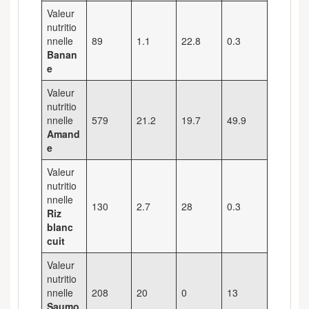
Valeur
nutritio
nnelle
89
1.1
22.8
0.3
Banan
e
Valeur
nutritio
nnelle
579
21.2
19.7
49.9
Amand
e
Valeur
nutritio
nnelle
130
2.7
28
0.3
Riz
blanc
cuit
Valeur
nutritio
nnelle
208
20
0
13
Saumo