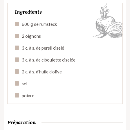
Ingredients
600 g de rumsteck
2 oignons
3 c. à s. de persil ciselé
3 c. à s. de ciboulette ciselée
2 c. à s. d’huile d’olive
sel
poivre
Préparation