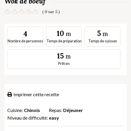
Wok de boeuf
( 0 sur 5 )
10
5
4
m
m
Nombre de personnes
Temps de préparation
Temps de cuisson
15
m
Prêt en
Imprimer cette recette
Cuisine:
Chinois
Repas:
Déjeuner
Niveau de difficulté:
easy