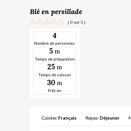
Blé en persillade
( 0 sur 5 )
4
Nombre de personnes
5
m
Temps de préparation
25
m
Temps de cuisson
30
m
Prêt en
Cuisine:
Français
Repas:
Déjeuner
N