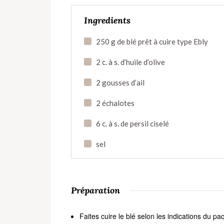
Ingredients
250 g de blé prêt à cuire type Ebly
2 c. à s. d’huile d’olive
2 gousses d’ail
2 échalotes
6 c. à s. de persil ciselé
sel
Préparation
Faites cuire le blé selon les indications du pa