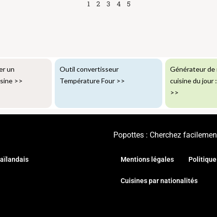
1
2
3
4
5
er un
Outil convertisseur
Générateur de 
isine
>>
Température Four
>>
cuisine du jour 
>>
Popottes : Cherchez facilement
aïlandais
Mentions légales
Politique
Cuisines par nationalités