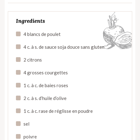
Ingredients
4 blancs de poulet
4 c. à s. de sauce soja douce sans gluten
2 citrons
4 grosses courgettes
1 c. à c. de baies roses
2 c. à s. d’huile d’olive
1 c. à c. rase de réglisse en poudre
sel
poivre