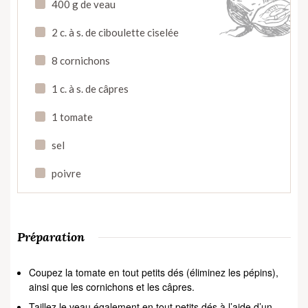
400 g de veau
2 c. à s. de ciboulette ciselée
8 cornichons
1 c. à s. de câpres
1 tomate
sel
poivre
Préparation
Coupez la tomate en tout petits dés (éliminez les pépins),
ainsi que les cornichons et les câpres.
Taillez le veau également en tout petits dés à l’aide d’un