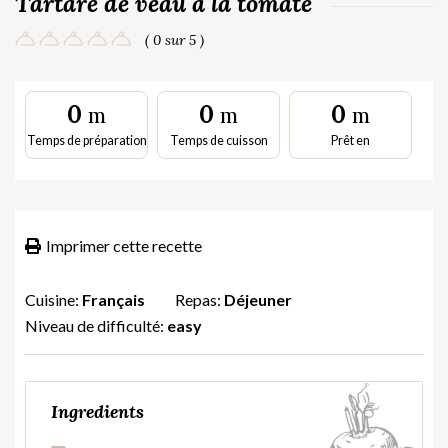
Tartare de veau à la tomate
( 0 sur 5 )
0
0
0
m
m
m
Temps de préparation
Temps de cuisson
Prêt en
Imprimer cette recette
Cuisine:
Français
Repas:
Déjeuner
Niveau de difficulté:
easy
Ingredients