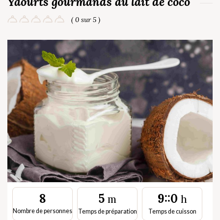
Yaourts gourmands au lait de coco
( 0 sur 5 )
5
9::0
8
m
h
Nombre de personnes
Temps de préparation
Temps de cuisson